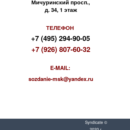
Мичуринский просп.,
д. 34, 1 этаж
ТЕЛЕФОН
+7 (495) 294-90-05
+7 (926) 807-60-32
E-MAIL:
s
ozdanie-msk@yandex.ru
Syndicate ©
2020 г.