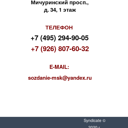
Мичуринский просп.,
д. 34, 1 этаж
ТЕЛЕФОН
+7 (495) 294-90-05
+7 (926) 807-60-32
E-MAIL:
s
ozdanie-msk@yandex.ru
Syndicate ©
2020 г.