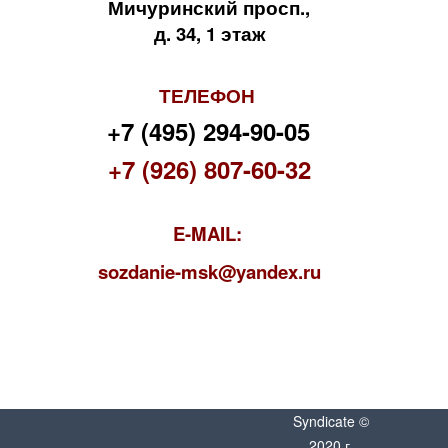
Мичуринский просп.,
д. 34, 1 этаж
ТЕЛЕФОН
+7 (495) 294-90-05
+7 (926) 807-60-32
E-MAIL:
s
ozdanie-msk@yandex.ru
Syndicate ©
2020 г.