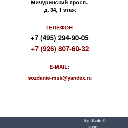
Мичуринский просп.,
д. 34, 1 этаж
ТЕЛЕФОН
+7 (495) 294-90-05
+7 (926) 807-60-32
E-MAIL:
s
ozdanie-msk@yandex.ru
Syndicate ©
2020 г.