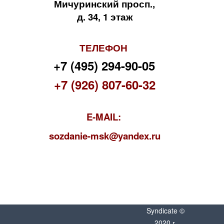
Мичуринский просп.,
д. 34, 1 этаж
ТЕЛЕФОН
+7 (495) 294-90-05
+7 (926) 807-60-32
E-MAIL:
s
ozdanie-msk@yandex.ru
Syndicate ©
2020 г.