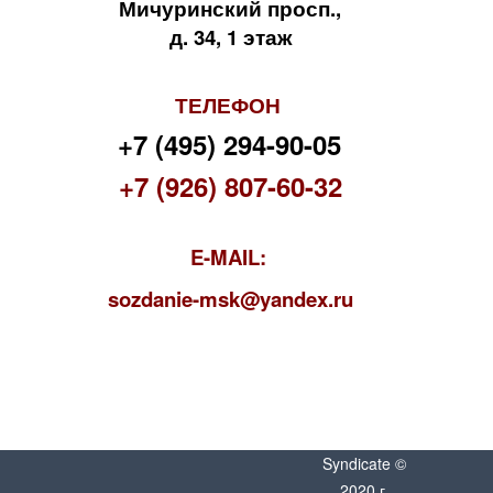
Мичуринский просп.,
д. 34, 1 этаж
ТЕЛЕФОН
+7 (495) 294-90-05
+7 (926) 807-60-32
E-MAIL:
s
ozdanie-msk@yandex.ru
Syndicate ©
2020 г.