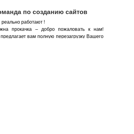
оманда по созданию сайтов
 реально работают !
жна прокачка – добро пожаловать к нам!
 предлагает вам полную перезагрузку Вашего
х рабочих горизонтов, новых поставщиков,
нечно же увеличение дохода.
чии сайта, который работает, а не выкачивает
у важно работать с профессионалами – при
йт становится дополнительным продавцом,
который предлагает Вашу продукцию только
но нужна.
Продающие тексты, побуждающие к
фии, маркетинговые хитрости, которые также
брести Ваш товар, продукцию – это и есть в
йт.