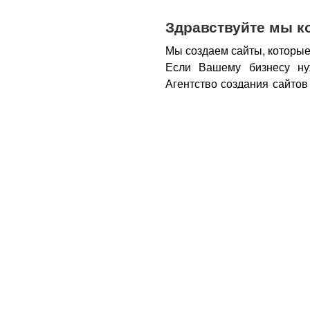
Здравствуйте мы к
Мы создаем сайты, которые
Если Вашему бизнесу ну
Агентство создания сайтов
бизнеса – открытие новы
новых каналов продаж и ко
Все это возможно при нали
из Вас деньги.
Вот почем
правильном подходе, са
грамотным продажником, 
тем, кому она действитель
заказу картинки и фотогра
стимулируют клиента прио
совокупности продающий са