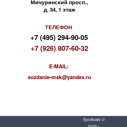
Мичуринский просп.,
д. 34, 1 этаж
ТЕЛЕФОН
+7 (495) 294-90-05
+7 (926) 807-60-32
E-MAIL:
s
ozdanie-msk@yandex.ru
Syndicate ©
2020 г.