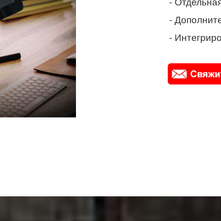
- Отдельная
- Дополнит
- Интегриро