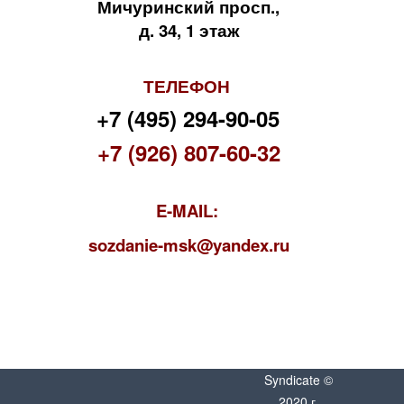
Мичуринский просп.,
д. 34, 1 этаж
ТЕЛЕФОН
+7 (495) 294-90-05
+7 (926) 807-60-32
E-MAIL:
s
ozdanie-msk@yandex.ru
Syndicate ©
2020 г.