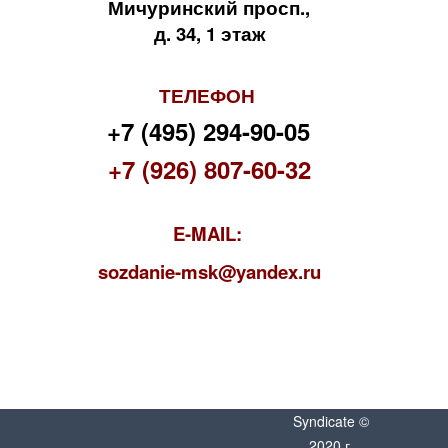
Мичуринский просп.,
д. 34, 1 этаж
ТЕЛЕФОН
+7 (495) 294-90-05
+7 (926) 807-60-32
E-MAIL:
s
ozdanie-msk@yandex.ru
Syndicate ©
2020 г.