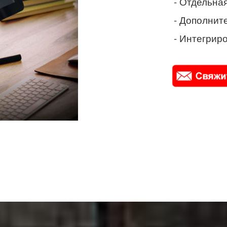
- Отдельная
- Дополнит
- Интегриро