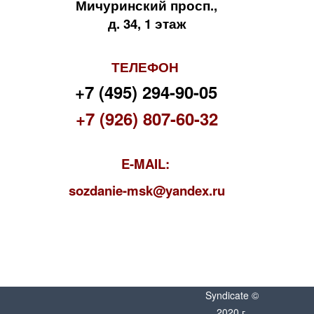
Мичуринский просп.,
д. 34, 1 этаж
ТЕЛЕФОН
+7 (495) 294-90-05
+7 (926) 807-60-32
E-MAIL:
s
ozdanie-msk@yandex.ru
Syndicate ©
2020 г.