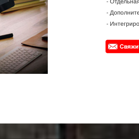
- Отдельная
- Дополнит
- Интегриро