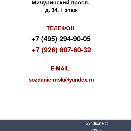
Мичуринский просп.,
д. 34, 1 этаж
ТЕЛЕФОН
+7 (495) 294-90-05
+7 (926) 807-60-32
E-MAIL:
s
ozdanie-msk@yandex.ru
Syndicate ©
2020 г.