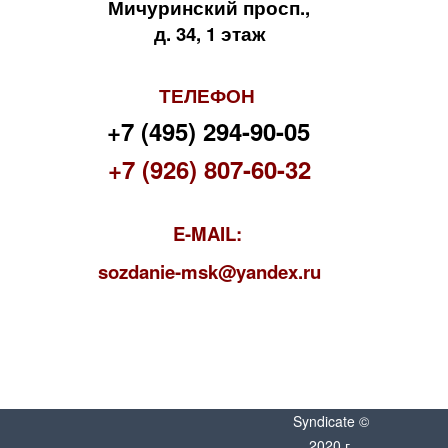
Мичуринский просп.,
д. 34, 1 этаж
ТЕЛЕФОН
+7 (495) 294-90-05
+7 (926) 807-60-32
E-MAIL:
s
ozdanie-msk@yandex.ru
Syndicate ©
2020 г.