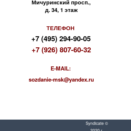
Мичуринский просп.,
д. 34, 1 этаж
ТЕЛЕФОН
+7 (495) 294-90-05
+7 (926) 807-60-32
E-MAIL:
s
ozdanie-msk@yandex.ru
Syndicate ©
2020 г.