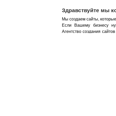
Здравствуйте мы к
Мы создаем сайты, которые
Если Вашему бизнесу ну
Агентство создания сайтов
бизнеса – открытие новы
новых каналов продаж и ко
Все это возможно при нали
из Вас деньги.
Вот почем
правильном подходе, са
грамотным продажником, 
тем, кому она действитель
заказу картинки и фотогра
стимулируют клиента прио
совокупности продающий са