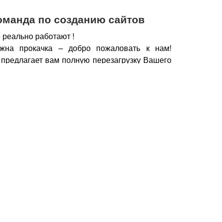
оманда по созданию сайтов
 реально работают !
жна прокачка – добро пожаловать к нам!
 предлагает вам полную перезагрузку Вашего
х рабочих горизонтов, новых поставщиков,
нечно же увеличение дохода.
чии сайта, который работает, а не выкачивает
у важно работать с профессионалами – при
йт становится дополнительным продавцом,
который предлагает Вашу продукцию только
но нужна.
Продающие тексты, побуждающие к
фии, маркетинговые хитрости, которые также
брести Ваш товар, продукцию – это и есть в
йт.