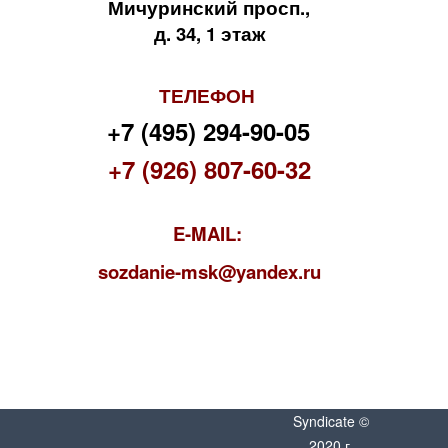
Мичуринский просп.,
д. 34, 1 этаж
ТЕЛЕФОН
+7 (495) 294-90-05
+7 (926) 807-60-32
E-MAIL:
s
ozdanie-msk@yandex.ru
Syndicate ©
2020 г.