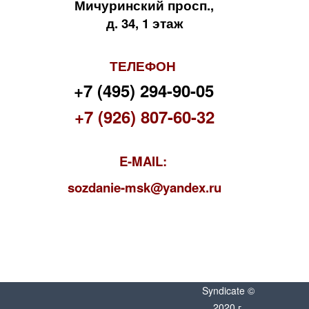
Мичуринский просп.,
д. 34, 1 этаж
ТЕЛЕФОН
+7 (495) 294-90-05
+7 (926) 807-60-32
E-MAIL:
s
ozdanie-msk@yandex.ru
Syndicate ©
2020 г.