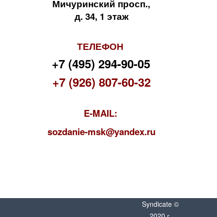
Мичуринский просп.,
д. 34, 1 этаж
ТЕЛЕФОН
+7 (495) 294-90-05
+7 (926) 807-60-32
E-MAIL:
s
ozdanie-msk@yandex.ru
Syndicate ©
2020 г.