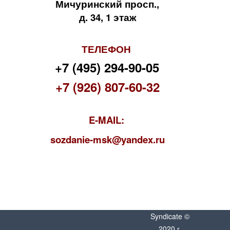
Мичуринский просп.,
д. 34, 1 этаж
ТЕЛЕФОН
+7 (495) 294-90-05
+7 (926) 807-60-32
E-MAIL:
s
ozdanie-msk@yandex.ru
Syndicate ©
2020 г.