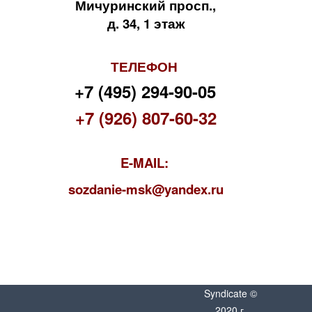
Мичуринский просп.,
д. 34, 1 этаж
ТЕЛЕФОН
+7 (495) 294-90-05
+7 (926) 807-60-32
E-MAIL:
s
ozdanie-msk@yandex.ru
Syndicate ©
2020 г.