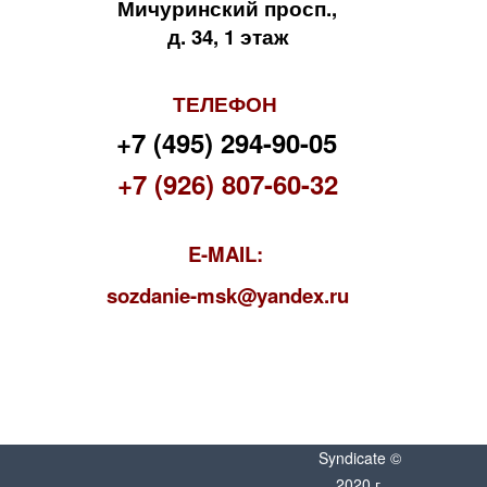
Мичуринский просп.,
д. 34, 1 этаж
ТЕЛЕФОН
+7 (495) 294-90-05
+7 (926) 807-60-32
E-MAIL:
s
ozdanie-msk@yandex.ru
Syndicate ©
2020 г.