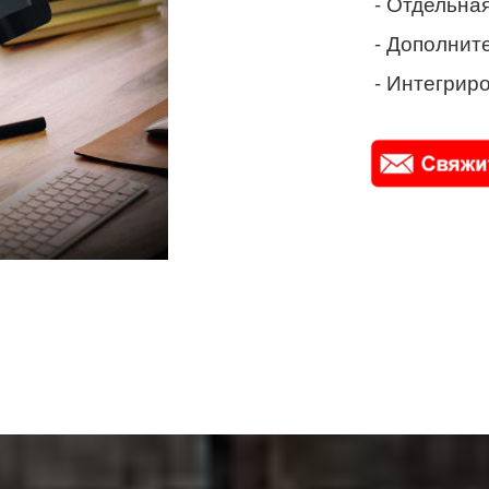
- Отдельная
- Дополнит
- Интегриро