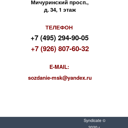
Мичуринский просп.,
д. 34, 1 этаж
ТЕЛЕФОН
+7 (495) 294-90-05
+7 (926) 807-60-32
E-MAIL:
s
ozdanie-msk@yandex.ru
Syndicate ©
2020 г.