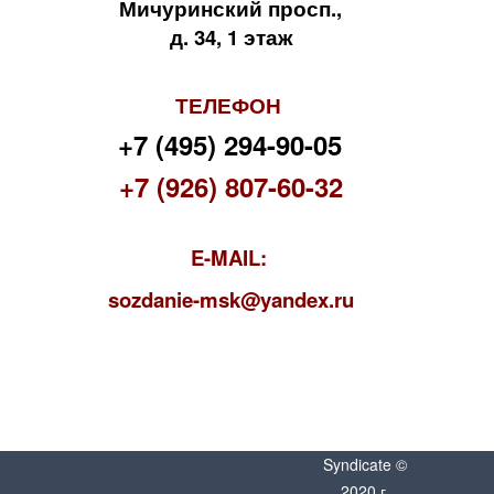
Мичуринский просп.,
д. 34, 1 этаж
ТЕЛЕФОН
+7 (495) 294-90-05
+7 (926) 807-60-32
E-MAIL:
s
ozdanie-msk@yandex.ru
Syndicate ©
2020 г.