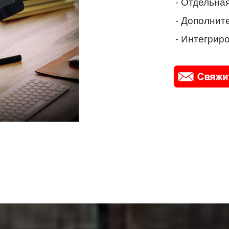
- Отдельная
- Дополнит
- Интегриро