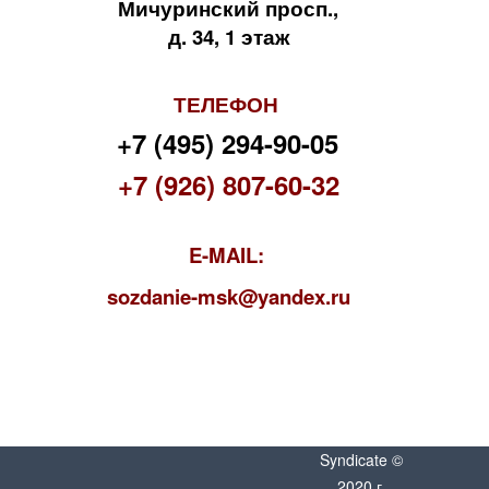
Мичуринский просп.,
д. 34, 1 этаж
ТЕЛЕФОН
+7 (495) 294-90-05
+7 (926) 807-60-32
E-MAIL:
s
ozdanie-msk@yandex.ru
Syndicate ©
2020 г.