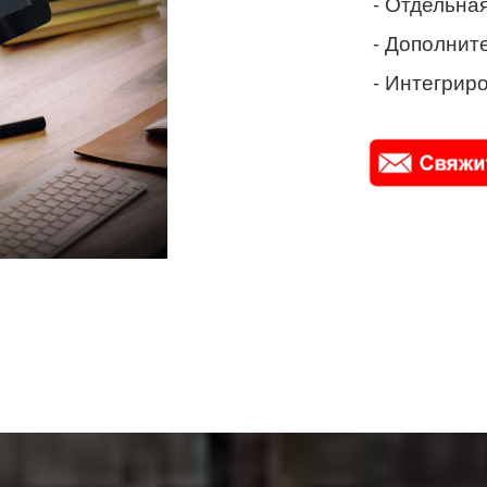
- Отдельная
- Дополнит
- Интегриро