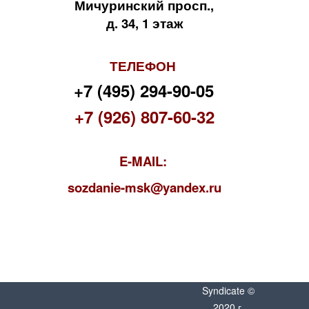
Мичуринский просп.,
д. 34, 1 этаж
ТЕЛЕФОН
+7 (495) 294-90-05
+7 (926) 807-60-32
E-MAIL:
s
ozdanie-msk@yandex.ru
Syndicate ©
2020 г.