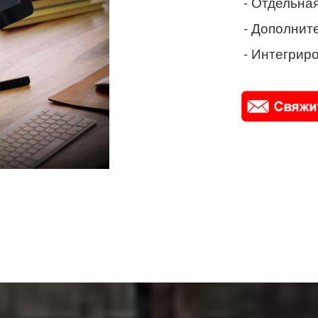
- Отдельная
- Дополнит
- Интегриро