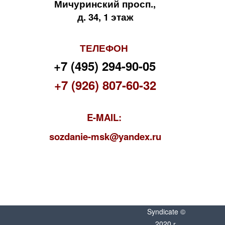
Мичуринский просп.,
д. 34, 1 этаж
ТЕЛЕФОН
+7 (495) 294-90-05
+7 (926) 807-60-32
E-MAIL:
s
ozdanie-msk@yandex.ru
Syndicate ©
2020 г.