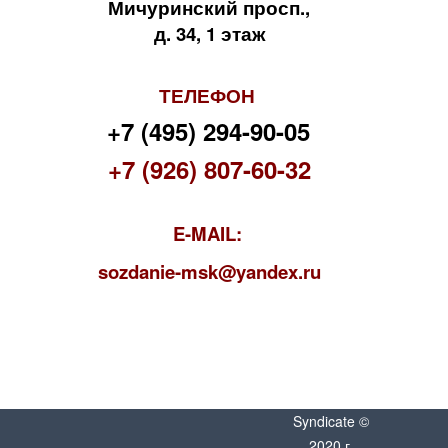
Мичуринский просп.,
д. 34, 1 этаж
ТЕЛЕФОН
+7 (495) 294-90-05
+7 (926) 807-60-32
E-MAIL:
s
ozdanie-msk@yandex.ru
Syndicate ©
2020 г.