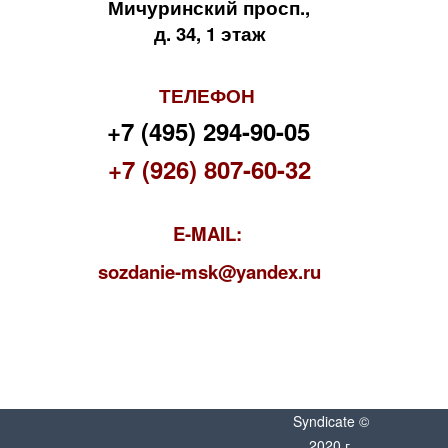
Мичуринский просп.,
д. 34, 1 этаж
ТЕЛЕФОН
+7 (495) 294-90-05
+7 (926) 807-60-32
E-MAIL:
s
ozdanie-msk@yandex.ru
Syndicate ©
2020 г.