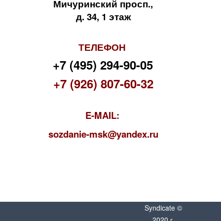
Мичуринский просп.,
д. 34, 1 этаж
ТЕЛЕФОН
+7 (495) 294-90-05
+7 (926) 807-60-32
E-MAIL:
s
ozdanie-msk@yandex.ru
Syndicate ©
2020 г.