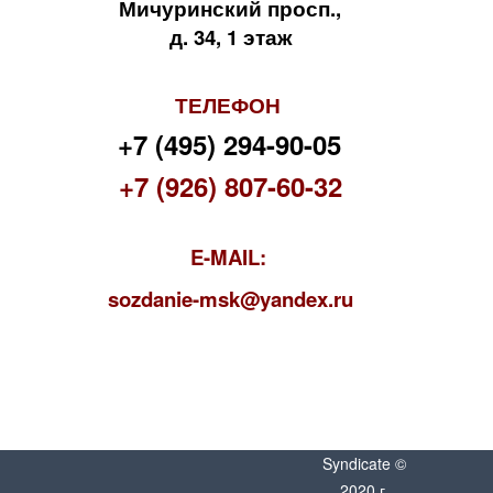
Мичуринский просп.,
д. 34, 1 этаж
ТЕЛЕФОН
+7 (495) 294-90-05
+7 (926) 807-60-32
E-MAIL:
s
ozdanie-msk@yandex.ru
Syndicate ©
2020 г.