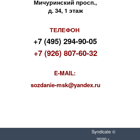
Мичуринский просп.,
д. 34, 1 этаж
ТЕЛЕФОН
+7 (495) 294-90-05
+7 (926) 807-60-32
E-MAIL:
s
ozdanie-msk@yandex.ru
Syndicate ©
2020 г.