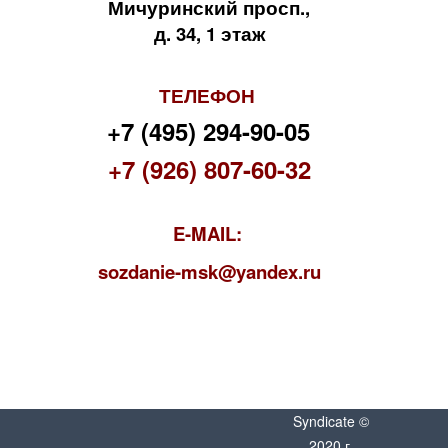
Мичуринский просп.,
д. 34, 1 этаж
ТЕЛЕФОН
+7 (495) 294-90-05
+7 (926) 807-60-32
E-MAIL:
s
ozdanie-msk@yandex.ru
Syndicate ©
2020 г.