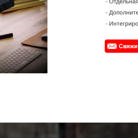
- Отдельная
- Дополнит
- Интегриро