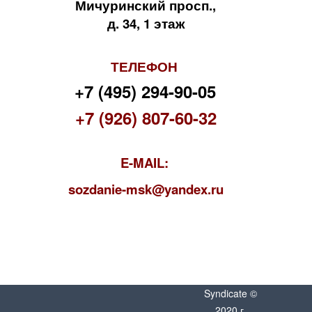
Мичуринский просп.,
д. 34, 1 этаж
ТЕЛЕФОН
+7 (495) 294-90-05
+7 (926) 807-60-32
E-MAIL:
s
ozdanie-msk@yandex.ru
Syndicate ©
2020 г.