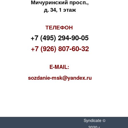
Мичуринский просп.,
д. 34, 1 этаж
ТЕЛЕФОН
+7 (495) 294-90-05
+7 (926) 807-60-32
E-MAIL:
s
ozdanie-msk@yandex.ru
Syndicate ©
2020 г.