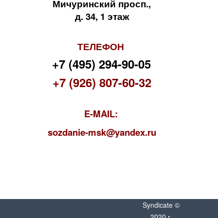
Мичуринский просп.,
д. 34, 1 этаж
ТЕЛЕФОН
+7 (495) 294-90-05
+7 (926) 807-60-32
E-MAIL:
s
ozdanie-msk@yandex.ru
Syndicate ©
2020 г.