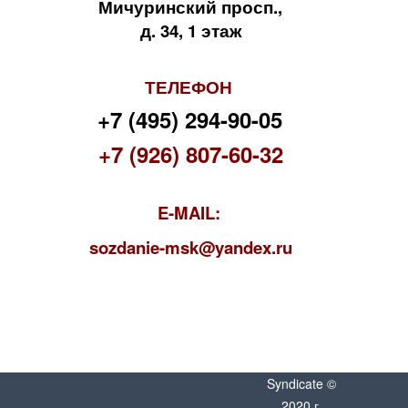
Мичуринский просп.,
д. 34, 1 этаж
ТЕЛЕФОН
+7 (495) 294-90-05
+7 (926) 807-60-32
E-MAIL:
s
ozdanie-msk@yandex.ru
Syndicate ©
2020 г.