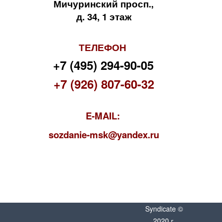
Мичуринский просп.,
д. 34, 1 этаж
ТЕЛЕФОН
+7 (495) 294-90-05
+7 (926) 807-60-32
E-MAIL:
s
ozdanie-msk@yandex.ru
Syndicate ©
2020 г.