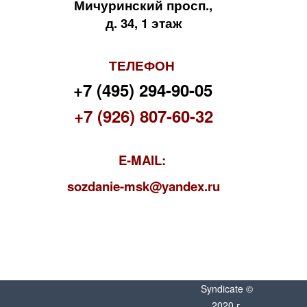
Мичуринский просп.,
д. 34, 1 этаж
ТЕЛЕФОН
+7 (495) 294-90-05
+7 (926) 807-60-32
E-MAIL:
s
ozdanie-msk@yandex.ru
Syndicate ©
2020 г.