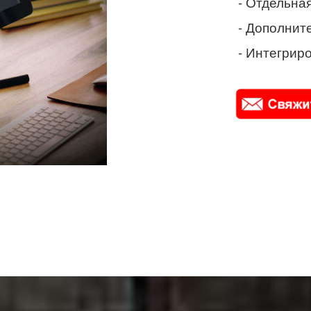
- Отдельная
- Дополнит
- Интегриро