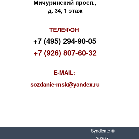
Мичуринский просп.,
д. 34, 1 этаж
ТЕЛЕФОН
+7 (495) 294-90-05
+7 (926) 807-60-32
E-MAIL:
s
ozdanie-msk@yandex.ru
Syndicate ©
2020 г.