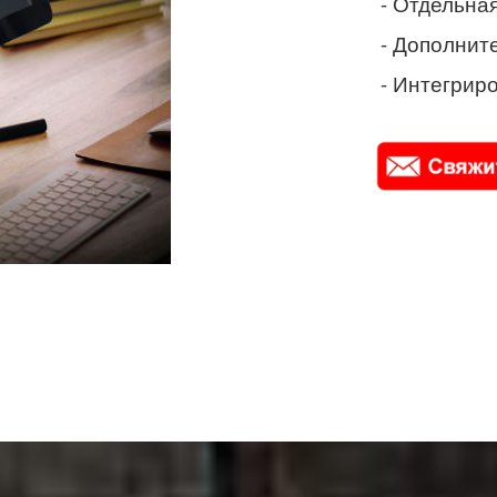
- Отдельная
- Дополнит
- Интегриро