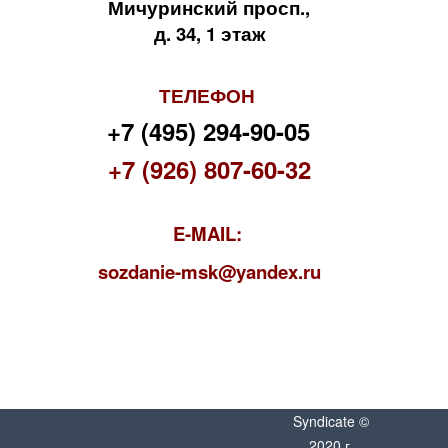
Мичуринский просп.,
д. 34, 1 этаж
ТЕЛЕФОН
+7 (495) 294-90-05
+7 (926) 807-60-32
E-MAIL:
s
ozdanie-msk@yandex.ru
Syndicate ©
2020 г.